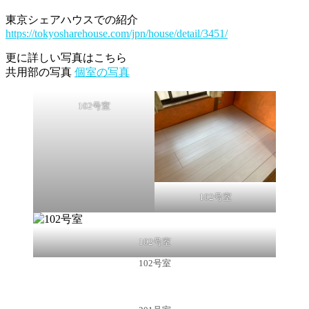
東京シェアハウスでの紹介
https://tokyosharehouse.com/jpn/house/detail/3451/
更に詳しい写真はこちら
共用部の写真
個室の写真
102号室
102号室
102号室
102号室