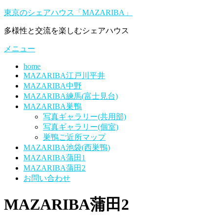
コ
東京のシェアハウス「MAZARIBA」
ン
多様性と交流を楽しむシェアハウス
テ
ン
メニュー
ツ
へ
home
ス
MAZARIBA江戸川平井
キ
MAZARIBA中野
ッ
MAZARIBA練馬(富士見台)
プ
MAZARIBA巣鴨
写真ギャラリー(共用部)
写真ギャラリー(個室)
巣鴨ご近所マップ
MAZARIBA池袋(西巣鴨)
MAZARIBA蒲田1
MAZARIBA蒲田2
お問い合わせ
MAZARIBA蒲田2