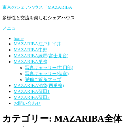
コ
東京のシェアハウス「MAZARIBA」
ン
多様性と交流を楽しむシェアハウス
テ
ン
メニュー
ツ
へ
home
ス
MAZARIBA江戸川平井
キ
MAZARIBA中野
ッ
MAZARIBA練馬(富士見台)
プ
MAZARIBA巣鴨
写真ギャラリー(共用部)
写真ギャラリー(個室)
巣鴨ご近所マップ
MAZARIBA池袋(西巣鴨)
MAZARIBA蒲田1
MAZARIBA蒲田2
お問い合わせ
カテゴリー:
MAZARIBA全体