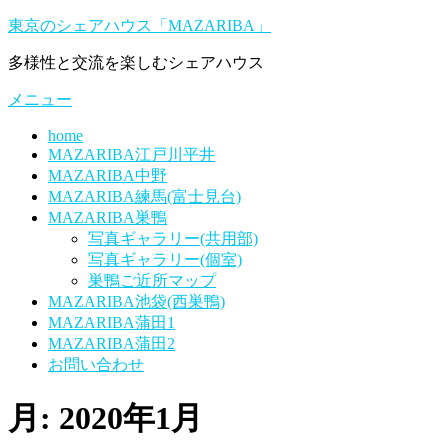
コ
東京のシェアハウス「MAZARIBA」
ン
多様性と交流を楽しむシェアハウス
テ
ン
メニュー
ツ
へ
home
ス
MAZARIBA江戸川平井
キ
MAZARIBA中野
ッ
MAZARIBA練馬(富士見台)
プ
MAZARIBA巣鴨
写真ギャラリー(共用部)
写真ギャラリー(個室)
巣鴨ご近所マップ
MAZARIBA池袋(西巣鴨)
MAZARIBA蒲田1
MAZARIBA蒲田2
お問い合わせ
月:
2020年1月