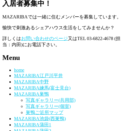
入居者募集中！
MAZARIBAでは一緒に住むメンバーを募集しています。
愉快で刺激あるシェアハウス生活をしてみませんか？
詳しくは
お問い合わせのページ
又はTEL 03-6822-4678 (担
当：内田)にお電話下さい。
Menu
home
MAZARIBA江戸川平井
MAZARIBA中野
MAZARIBA練馬(富士見台)
MAZARIBA巣鴨
写真ギャラリー(共用部)
写真ギャラリー(個室)
巣鴨ご近所マップ
MAZARIBA池袋(西巣鴨)
MAZARIBA蒲田1
MAZARIBA蒲田2