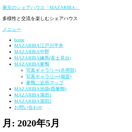
コ
東京のシェアハウス「MAZARIBA」
ン
多様性と交流を楽しむシェアハウス
テ
ン
メニュー
ツ
へ
home
ス
MAZARIBA江戸川平井
キ
MAZARIBA中野
ッ
MAZARIBA練馬(富士見台)
プ
MAZARIBA巣鴨
写真ギャラリー(共用部)
写真ギャラリー(個室)
巣鴨ご近所マップ
MAZARIBA池袋(西巣鴨)
MAZARIBA蒲田1
MAZARIBA蒲田2
お問い合わせ
月:
2020年5月