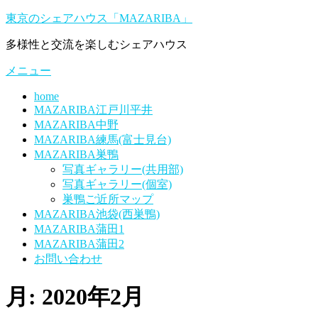
コ
東京のシェアハウス「MAZARIBA」
ン
多様性と交流を楽しむシェアハウス
テ
ン
メニュー
ツ
へ
home
ス
MAZARIBA江戸川平井
キ
MAZARIBA中野
ッ
MAZARIBA練馬(富士見台)
プ
MAZARIBA巣鴨
写真ギャラリー(共用部)
写真ギャラリー(個室)
巣鴨ご近所マップ
MAZARIBA池袋(西巣鴨)
MAZARIBA蒲田1
MAZARIBA蒲田2
お問い合わせ
月:
2020年2月