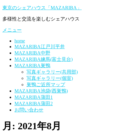
コ
東京のシェアハウス「MAZARIBA」
ン
多様性と交流を楽しむシェアハウス
テ
ン
メニュー
ツ
へ
home
ス
MAZARIBA江戸川平井
キ
MAZARIBA中野
ッ
MAZARIBA練馬(富士見台)
プ
MAZARIBA巣鴨
写真ギャラリー(共用部)
写真ギャラリー(個室)
巣鴨ご近所マップ
MAZARIBA池袋(西巣鴨)
MAZARIBA蒲田1
MAZARIBA蒲田2
お問い合わせ
月:
2021年8月