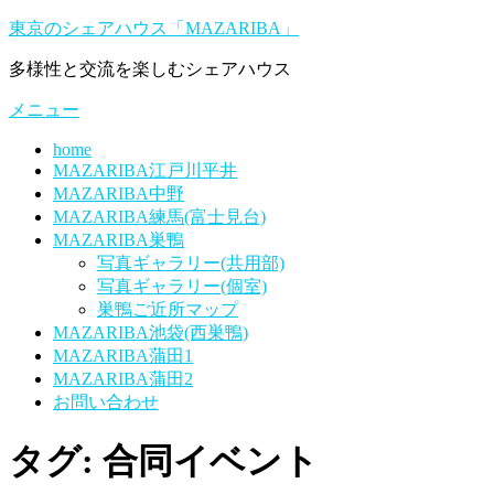
コ
東京のシェアハウス「MAZARIBA」
ン
多様性と交流を楽しむシェアハウス
テ
ン
メニュー
ツ
へ
home
ス
MAZARIBA江戸川平井
キ
MAZARIBA中野
ッ
MAZARIBA練馬(富士見台)
プ
MAZARIBA巣鴨
写真ギャラリー(共用部)
写真ギャラリー(個室)
巣鴨ご近所マップ
MAZARIBA池袋(西巣鴨)
MAZARIBA蒲田1
MAZARIBA蒲田2
お問い合わせ
タグ:
合同イベント