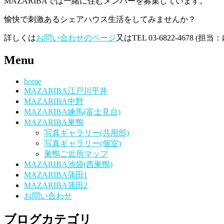
MAZARIBAでは一緒に住むメンバーを募集しています。
愉快で刺激あるシェアハウス生活をしてみませんか？
詳しくは
お問い合わせのページ
又はTEL 03-6822-4678 
Menu
home
MAZARIBA江戸川平井
MAZARIBA中野
MAZARIBA練馬(富士見台)
MAZARIBA巣鴨
写真ギャラリー(共用部)
写真ギャラリー(個室)
巣鴨ご近所マップ
MAZARIBA池袋(西巣鴨)
MAZARIBA蒲田1
MAZARIBA蒲田2
お問い合わせ
ブログカテゴリ