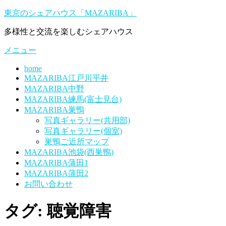
コ
東京のシェアハウス「MAZARIBA」
ン
多様性と交流を楽しむシェアハウス
テ
ン
メニュー
ツ
へ
home
ス
MAZARIBA江戸川平井
キ
MAZARIBA中野
ッ
MAZARIBA練馬(富士見台)
プ
MAZARIBA巣鴨
写真ギャラリー(共用部)
写真ギャラリー(個室)
巣鴨ご近所マップ
MAZARIBA池袋(西巣鴨)
MAZARIBA蒲田1
MAZARIBA蒲田2
お問い合わせ
タグ:
聴覚障害