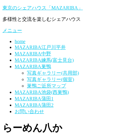
コ
東京のシェアハウス「MAZARIBA」
ン
多様性と交流を楽しむシェアハウス
テ
ン
メニュー
ツ
へ
home
ス
MAZARIBA江戸川平井
キ
MAZARIBA中野
ッ
MAZARIBA練馬(富士見台)
プ
MAZARIBA巣鴨
写真ギャラリー(共用部)
写真ギャラリー(個室)
巣鴨ご近所マップ
MAZARIBA池袋(西巣鴨)
MAZARIBA蒲田1
MAZARIBA蒲田2
お問い合わせ
らーめん八か