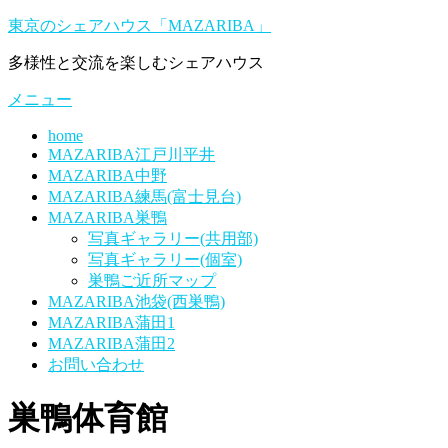
コ
東京のシェアハウス「MAZARIBA」
ン
多様性と交流を楽しむシェアハウス
テ
ン
メニュー
ツ
へ
home
ス
MAZARIBA江戸川平井
キ
MAZARIBA中野
ッ
MAZARIBA練馬(富士見台)
プ
MAZARIBA巣鴨
写真ギャラリー(共用部)
写真ギャラリー(個室)
巣鴨ご近所マップ
MAZARIBA池袋(西巣鴨)
MAZARIBA蒲田1
MAZARIBA蒲田2
お問い合わせ
巣鴨体育館