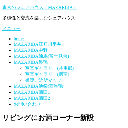
コ
東京のシェアハウス「MAZARIBA」
ン
多様性と交流を楽しむシェアハウス
テ
ン
メニュー
ツ
へ
home
ス
MAZARIBA江戸川平井
キ
MAZARIBA中野
ッ
MAZARIBA練馬(富士見台)
プ
MAZARIBA巣鴨
写真ギャラリー(共用部)
写真ギャラリー(個室)
巣鴨ご近所マップ
MAZARIBA池袋(西巣鴨)
MAZARIBA蒲田1
MAZARIBA蒲田2
お問い合わせ
リビングにお酒コーナー新設