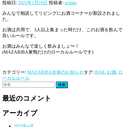
投稿日:
2021年1月19日
投稿者:
uchida
みんなで相談してリビングにお酒コーナーが新設されまし
た。
お酒は共用で、3人以上集まった時だけ、このお酒を飲んで
良いルールです。
お酒はみんなで楽しく飲みましょ〜！
(MAZARIBA巣鴨だけのローカルルールです)
カテゴリー:
MAZARIBA全体のお知らせ
タグ:
BAR
,
お酒
,
ロ
ーカルルール
検
索:
最近のコメント
アーカイブ
2025年4月