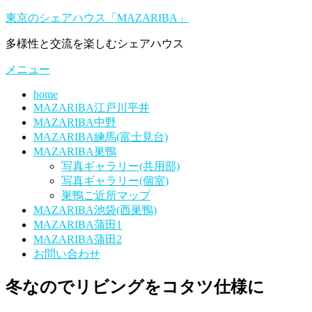
コ
東京のシェアハウス「MAZARIBA」
ン
多様性と交流を楽しむシェアハウス
テ
ン
メニュー
ツ
へ
home
ス
MAZARIBA江戸川平井
キ
MAZARIBA中野
ッ
MAZARIBA練馬(富士見台)
プ
MAZARIBA巣鴨
写真ギャラリー(共用部)
写真ギャラリー(個室)
巣鴨ご近所マップ
MAZARIBA池袋(西巣鴨)
MAZARIBA蒲田1
MAZARIBA蒲田2
お問い合わせ
冬なのでリビングをコタツ仕様に