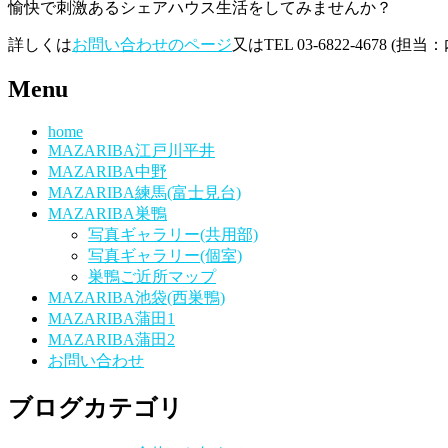
愉快で刺激あるシェアハウス生活をしてみませんか？
詳しくは
お問い合わせのページ
又はTEL 03-6822-4678 
Menu
home
MAZARIBA江戸川平井
MAZARIBA中野
MAZARIBA練馬(富士見台)
MAZARIBA巣鴨
写真ギャラリー(共用部)
写真ギャラリー(個室)
巣鴨ご近所マップ
MAZARIBA池袋(西巣鴨)
MAZARIBA蒲田1
MAZARIBA蒲田2
お問い合わせ
ブログカテゴリ