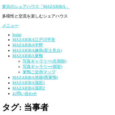
コ
東京のシェアハウス「MAZARIBA」
ン
多様性と交流を楽しむシェアハウス
テ
ン
メニュー
ツ
へ
home
ス
MAZARIBA江戸川平井
キ
MAZARIBA中野
ッ
MAZARIBA練馬(富士見台)
プ
MAZARIBA巣鴨
写真ギャラリー(共用部)
写真ギャラリー(個室)
巣鴨ご近所マップ
MAZARIBA池袋(西巣鴨)
MAZARIBA蒲田1
MAZARIBA蒲田2
お問い合わせ
タグ:
当事者