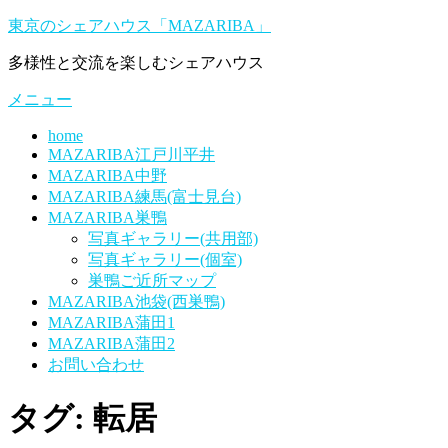
コ
東京のシェアハウス「MAZARIBA」
ン
多様性と交流を楽しむシェアハウス
テ
ン
メニュー
ツ
へ
home
ス
MAZARIBA江戸川平井
キ
MAZARIBA中野
ッ
MAZARIBA練馬(富士見台)
プ
MAZARIBA巣鴨
写真ギャラリー(共用部)
写真ギャラリー(個室)
巣鴨ご近所マップ
MAZARIBA池袋(西巣鴨)
MAZARIBA蒲田1
MAZARIBA蒲田2
お問い合わせ
タグ:
転居