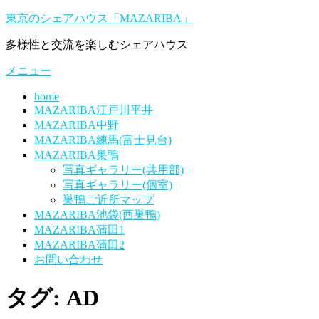
コ
東京のシェアハウス「MAZARIBA」
ン
多様性と交流を楽しむシェアハウス
テ
ン
メニュー
ツ
へ
home
ス
MAZARIBA江戸川平井
キ
MAZARIBA中野
ッ
MAZARIBA練馬(富士見台)
プ
MAZARIBA巣鴨
写真ギャラリー(共用部)
写真ギャラリー(個室)
巣鴨ご近所マップ
MAZARIBA池袋(西巣鴨)
MAZARIBA蒲田1
MAZARIBA蒲田2
お問い合わせ
タグ:
AD