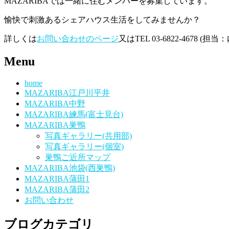
MAZARIBAでは一緒に住むメンバーを募集しています。
愉快で刺激あるシェアハウス生活をしてみませんか？
詳しくは
お問い合わせのページ
又はTEL 03-6822-4678 
Menu
home
MAZARIBA江戸川平井
MAZARIBA中野
MAZARIBA練馬(富士見台)
MAZARIBA巣鴨
写真ギャラリー(共用部)
写真ギャラリー(個室)
巣鴨ご近所マップ
MAZARIBA池袋(西巣鴨)
MAZARIBA蒲田1
MAZARIBA蒲田2
お問い合わせ
ブログカテゴリ